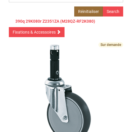
Réinitialiser
390q 29K080r Z2351ZA (M28QZ-RF2K080)
Fixations & Accessoires
Sur demande